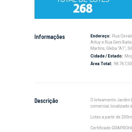
Informações
Endereço:
Rua Osvald
Attuy e Rua Geni Bati
Martins, Gleba "A1", S
Cidade / Estado:
Mog
Área Total:
98.767,5
Descrição
O loteamento Jardim 
comercial, localizado
Lotes a partir de 200
Certificado GRAPROH