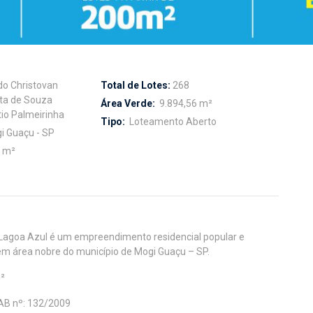
o Christovan
Total de Lotes:
268
sta de Souza
Área Verde:
9.894,56 m²
itio Palmeirinha
Tipo:
Loteamento Aberto
i Guaçu - SP
0 m²
Lagoa Azul é um empreendimento residencial popular e
 em área nobre do município de Mogi Guaçu – SP.
m²
AB nº: 132/2009