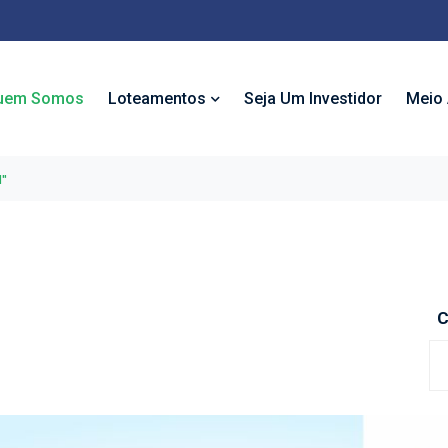
uem Somos
Loteamentos
Seja Um Investidor
Meio 
l"
C